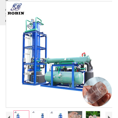
く
の
製
品