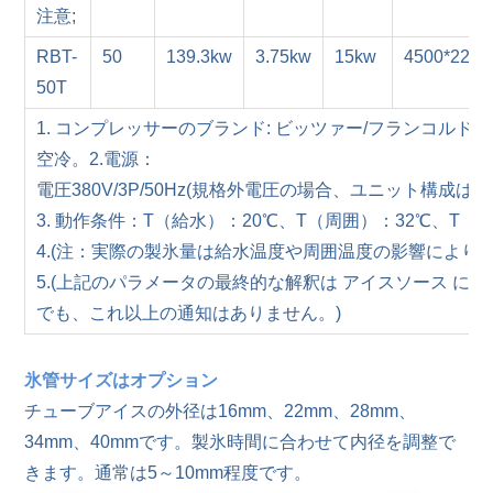
注意;
RBT-
50
139.3kw
3.75kw
15kw
4500*2250
50T
1. コンプレッサーのブランド: ビッツァー/フランコルド ; 冷媒:
空冷。2.電源：
電圧380V/3P/50Hz(規格外電圧の場合、ユニット構成
3. 動作条件：T（給水）：20℃、T（周囲）：32℃、T（
4.(注：実際の製氷量は給水温度や周囲温度の影響により異
5.(上記のパラメータの最終的な解釈は アイスソース に
でも、これ以上の通知はありません。)
氷管サイズはオプション
チューブアイスの外径は16mm、22mm、28mm、
34mm、40mmです。製氷時間に合わせて内径を調整で
きます。通常は5～10mm程度です。