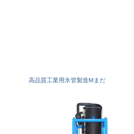
高品質工業用氷管製造M
まだ