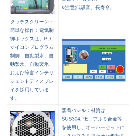
&注意;低騒音、長寿命。
タッチスクリーン：
簡単な操作：電気制
御ボックスは、PLC
マイコンプログラム
制御、自動製氷、自
動製氷、自動製氷、
および障害インテリ
ジェントディスプレ
イを採用していま
す。
蒸着バレル：材質は
SUS304.PE、アルミ合金等
を使用し、オーバーセットに
大きな丸みを持たせた形状を