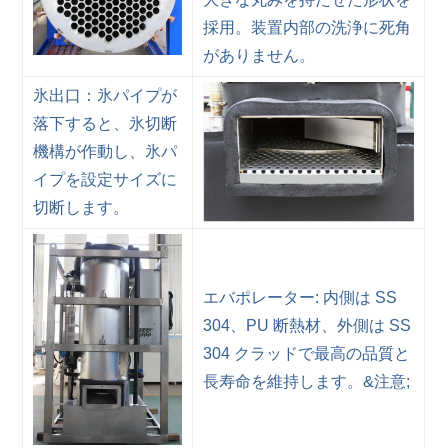
採用。装置内部の洗浄に死角
がありません。
氷出口：氷パイプが
落下すると、氷切断
機構が作動し、氷パ
イプを設定サイズに
切断します。
エバポレーター: 内側は SS
304、PU 断熱材、外側は SS
304 クラッドで最高の品質と
長寿命を維持します。&注意;