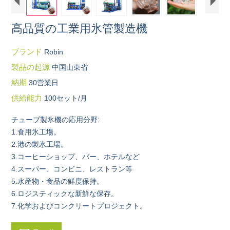
高品質の工業用氷管製造機
ブランド
Robin
製品の起源
中国山東省
納期
30営業日
供給能力
100セット/月
チューブ製氷機の応用分野:
1.食用氷工場。
2.港の製氷工場。
3.コーヒーショップ、バー、ホテルなど
4.スーパー、コンビニ、レストラン等
5.水産物・食品の鮮度保持。
6.ロジスティックな新鮮な保存。
7.化学およびコンクリートプロジェクト。