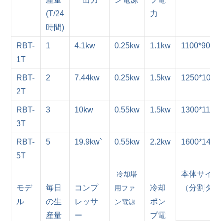
(T/24
力
時間)
RBT-
1
4.1kw
0.25kw
1.1kw
1100*900*
1T
RBT-
2
7.44kw
0.25kw
1.5kw
1250*1000
2T
RBT-
3
10kw
0.55kw
1.5kw
1300*1100
3T
RBT-
5
19.9kw`
0.55kw
2.2kw
1600*1400
5T
本体サイズ (
冷却塔
モデ
毎日
コンプ
冷却
（分割タイ
用ファ
ル
の生
レッサ
ポン
ン電源
産量
ー
プ電