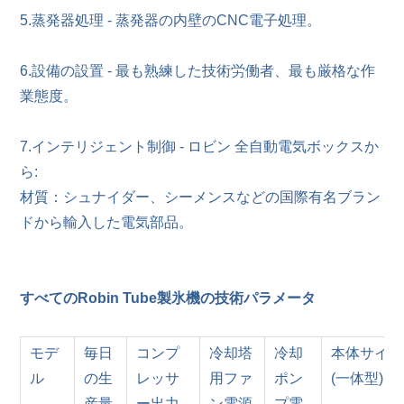
5.蒸発器処理 - 蒸発器の内壁のCNC電子処理。
6.設備の設置 - 最も熟練した技術労働者、最も厳格な作
業態度。
7.インテリジェント制御 - ロビン 全自動電気ボックスか
ら:
材質：シュナイダー、シーメンスなどの国際有名ブラン
ドから輸入した電気部品。
すべてのRobin Tube製氷機の技術パラメータ
モデ
毎日
コンプ
冷却塔
冷却
本体サイズ (
ル
の生
レッサ
用ファ
ポン
(一体型)
産量
ー出力
ン電源
プ電