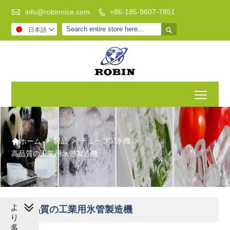

info@robinnice.com
+86-185-9607-7851


日本語

Toggl

>
製品
>
チューブ製氷機
>
ホーム
高品質の工業用氷管製造機
よ
高品質の工業用氷管製造機
り
多