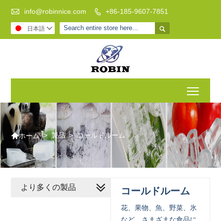

info@robinnice.com
+86-185-9607-7851


日本語

Toggl

>
製品
>
コールドルーム
ホーム
より多くの製品
コールドルーム
花、果物、魚、野菜、氷
など、さまざまな食品に