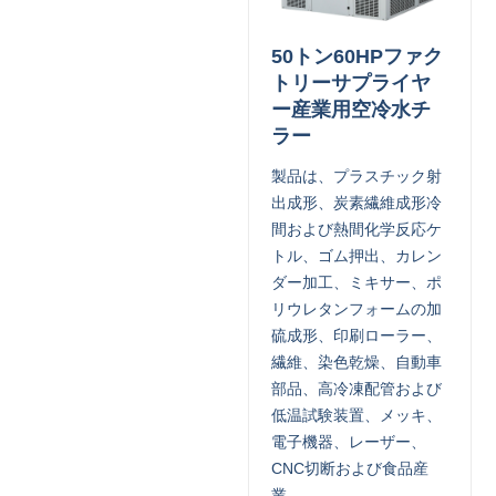
50トン60HPファク
トリーサプライヤ
ー産業用空冷水チ
ラー
製品は、プラスチック射
出成形、炭素繊維成形冷
間および熱間化学反応ケ
トル、ゴム押出、カレン
ダー加工、ミキサー、ポ
リウレタンフォームの加
硫成形、印刷ローラー、
繊維、染色乾燥、自動車
部品、高冷凍配管および
低温試験装置、メッキ、
電子機器、レーザー、
CNC切断および食品産
業。