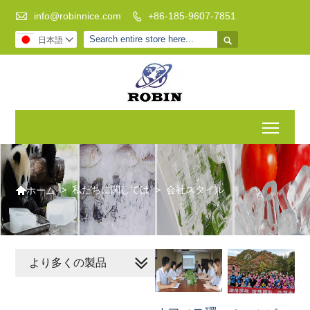

info@robinnice.com
+86-185-9607-7851


日本語

Toggl

>
私たちに関しては
>
会社スタイル
ホーム
より多くの製品