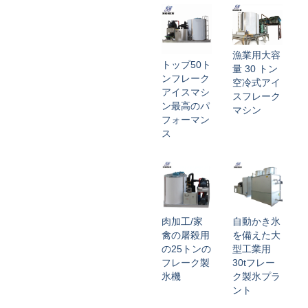
漁業用大容
トップ50ト
量 30 トン
ンフレーク
空冷式アイ
アイスマシ
スフレーク
ン最高のパ
マシン
フォーマン
ス
肉加工/家
自動かき氷
禽の屠殺用
を備えた大
の25トンの
型工業用
フレーク製
30tフレー
氷機
ク製氷プラ
ント