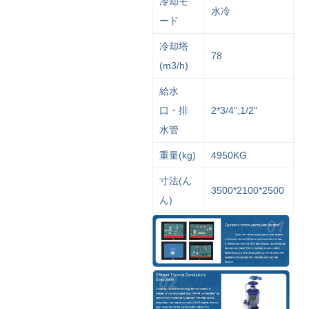
冷却モ
水冷
ード
冷却塔
78
(m3/h)
給水
口・排
2*3/4";1/2"
水管
重量(kg)
4950KG
寸法(ん
3500*2100*2500
ん)