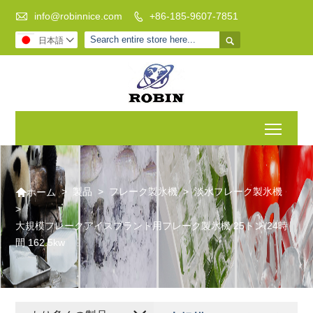

info@robinnice.com
+86-185-9607-7851


日本語

Toggl

>
製品
>
フレーク製氷機
>
淡水フレーク製氷機
ホーム
>
大規模フレークアイスプラント用フレーク製氷機 25トン/24時
間 162.5kw