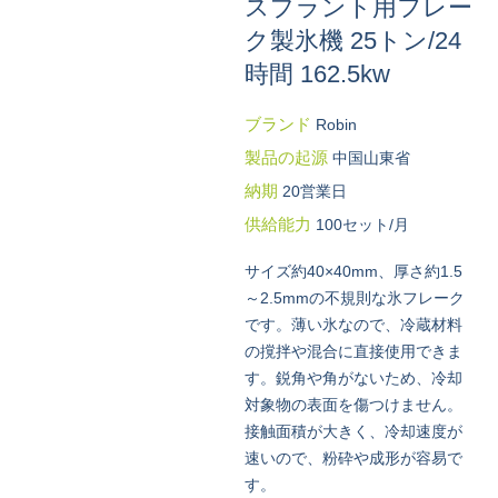
スプラント用フレー
ク製氷機 25トン/24
時間 162.5kw
ブランド
Robin
製品の起源
中国山東省
納期
20営業日
供給能力
100セット/月
サイズ約40×40mm、厚さ約1.5
～2.5mmの不規則な氷フレーク
です。薄い氷なので、冷蔵材料
の撹拌や混合に直接使用できま
す。鋭角や角がないため、冷却
対象物の表面を傷つけません。
接触面積が大きく、冷却速度が
速いので、粉砕や成形が容易で
す。