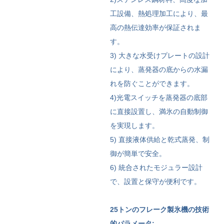
工設備、熱処理加工により、最
高の熱伝達効率が保証されま
す。
3) 大きな水受けプレートの設計
により、蒸発器の底からの水漏
れを防ぐことができます。
4)光電スイッチを蒸発器の底部
に直接設置し、満氷の自動制御
を実現します。
5) 直接液体供給と乾式蒸発、制
御が簡単で安全。
6) 統合されたモジュラー設計
で、設置と保守が便利です。
25トンのフレーク製氷機の技術
的パラメータ: