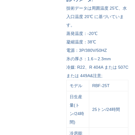
技術データは周囲温度 25℃、水
入口温度 20℃ に基づいていま
す。
蒸発温度：-20℃
凝縮温度：38℃
電源：3P/380V/50HZ
氷の厚さ：1.6～2.3mm
冷媒: R22、R 404A または 507C
または 449A&注意;
モデル
RBF-25T
日生産
量(ト
25トン/24時間
ン/24時
間)
冷房能