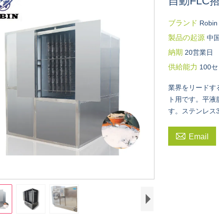
自動FLC
ブランド
Robin
製品の起源
中
納期
20営業日
供給能力
100
業界をリードす
ト用です。平液
す。ステンレス3

Email