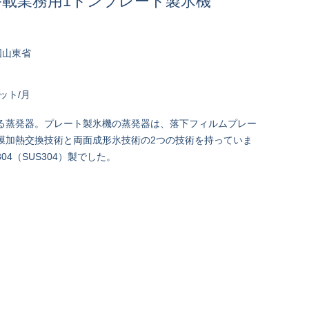
搭載業務用1トンプレート製氷機
国山東省
セット/月
る蒸発器。プレート製氷機の蒸発器は、落下フィルムプレー
膜加熱交換技術と両面成形氷技術の2つの技術を持っていま
04（SUS304）製でした。