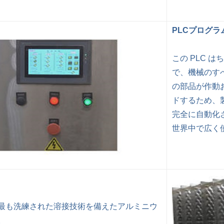
PLCプログ
この PLC 
で、機械のす
の部品が作動
ドするため、
完全に自動化さ
世界中で広く
最も洗練された溶接技術を備えたアルミニウ
。