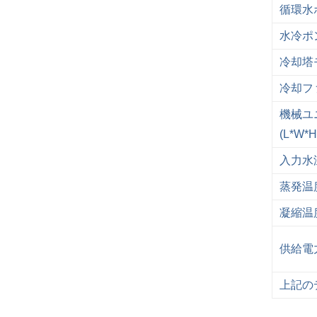
循環水
水冷ポ
冷却塔
冷却フ
機械ユ
(L*W*H
入力水
蒸発温
凝縮温
供給電
上記の