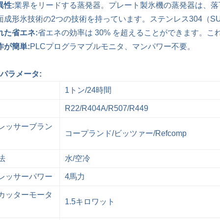
異性:
業界をリードする蒸発器。プレート製氷機の蒸発器は、落
面成形氷技術の2つの技術を持っています。ステンレス304（SU
れた省エネ:
省エネの効率は 30% を超えることができます。
作が簡単:
PLCプログラマブルモニタ、マンパワー不要。
パラメータ:
1トン/24時間
R22/R404A/R507/R449
レッサーブラン
コープランド/ビッツァー/Refcomp
法
水/空冷
レッサーパワー
4馬力
カッターモータ
1.5キロワット