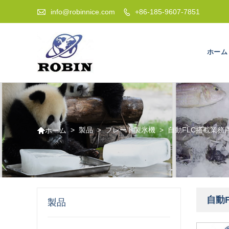

info@robinnice.com
+86-185-9607-7851

ホーム

>
製品
>
プレート製氷機
>
自動FLC搭載業務
ホーム
自動
製品