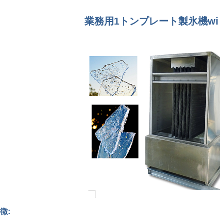
業務用1トンプレート製氷機w
徴: