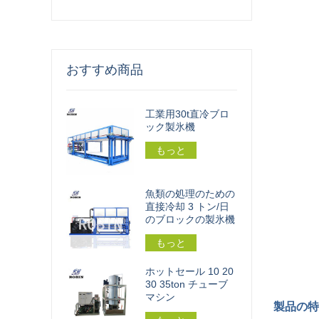
おすすめ商品
工業用30t直冷ブロ
ック製氷機
もっと
魚類の処理のための
直接冷却 3 トン/日
のブロックの製氷機
もっと
ホットセール 10 20
30 35ton チューブ
マシン
製品の特