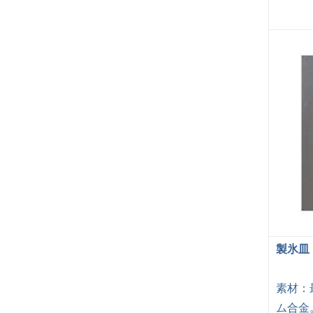
製氷皿
素材：
ム合金