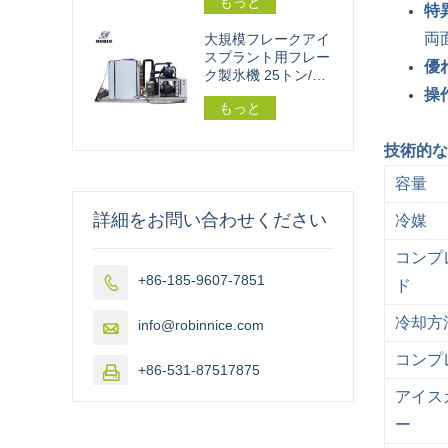
もっと
特
両
大規模フレークアイ
スプラント用フレー
優
ク製氷機 25トン/24
時間 162.5kw
操
もっと
技術的な
容量
詳細をお問い合わせください
冷媒
コンプ
+86-185-9607-7851

ド
冷却方
info@robinnice.com

コンプ
+86-531-87517875

アイス
ー