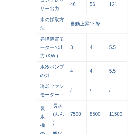
コンプレッ
46
56
121
サー出力
氷の採取方
自動上昇/下降
法
昇降装置モ
ーターの出
3
4
5.5
力 (KW )
水冷ポンプ
4
4
5.5
の力
冷却ファン
/
/
/
モーター
長さ
製
(んん
7500
8500
11500
氷
)
機
の
幅(ん