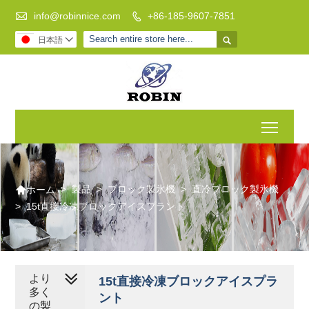

info@robinnice.com
+86-185-9607-7851


日本語

Toggl

>
製品
>
ブロック製氷機
>
直冷ブロック製氷機
ホーム
>
15t直接冷凍ブロックアイスプラント
より
15t直接冷凍ブロックアイスプラ
多く
ント
の製