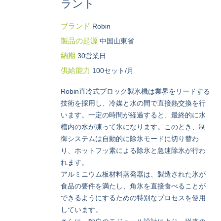
ラント
ブランド
Robin
製品の起源
中国山東省
納期
30営業日
供給能力
100セット/月
Robin直冷式ブロック製氷機は業界をリードする
技術を採用し、冷媒と水の間で直接熱交換を行
います。一定の時間が経過すると、最終的に水
槽内の水が凍って氷になります。このとき、制
御システムは自動的に除氷モードに切り替わ
り、ホットフッ素による除氷と急速除氷が行わ
れます。
アルミニウム板材料蒸発器は、製造された氷が
食品の要件を満たし、角氷を直接食べることが
できるようにするための特別なプロセスを使用
しています。