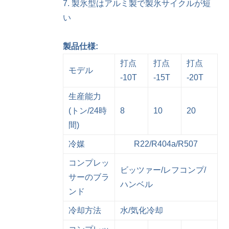
7. 製氷型はアルミ製で製氷サイクルが短
い
製品仕様:
打点
打点
打点
モデル
-10T
-15T
-20T
生産能力
(トン/24時
8
10
20
間)
冷媒
R22/R404a/R507
コンプレッ
ビッツァー/レフコンプ/
サーのブラ
ハンベル
ンド
冷却方法
水/気化冷却