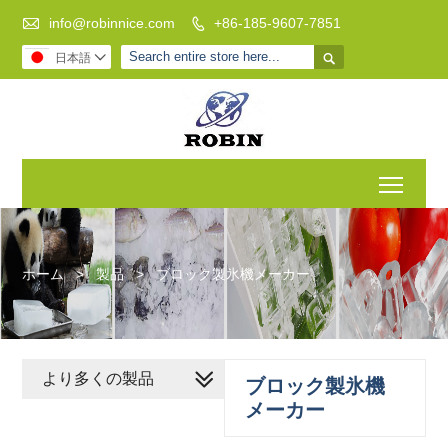

info@robinnice.com
+86-185-9607-7851


日本語

Toggl
ホーム
>
製品
>
ブロック製氷機メーカー
より多くの製品
ブロック製氷機
メーカー