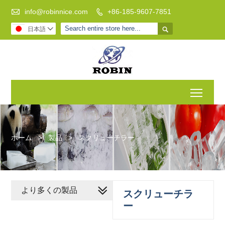

info@robinnice.com
+86-185-9607-7851


日本語

Toggl
ホーム
>
製品
>
スクリューチラー
より多くの製品
スクリューチラ
ー